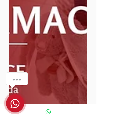
¿Tienes preguntas? 🤔 ¡Estamos aquí para
ayudarte!
1