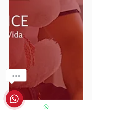
¿Tienes preguntas? 🤔 ¡Estamos aquí para
ayudarte!
1