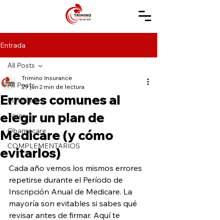
Entrada
All Posts
Trimino Insurance
All Posts
29 jun
2 min de lectura
Errores comunes al
Medicare
elegir un plan de
Taxes
Obamacare
Medicare (y cómo
COMPLEMENTARIOS
evitarlos)
Cada año vemos los mismos errores 
repetirse durante el Período de 
Inscripción Anual de Medicare. La 
mayoría son evitables si sabes qué 
revisar antes de firmar. Aquí te 