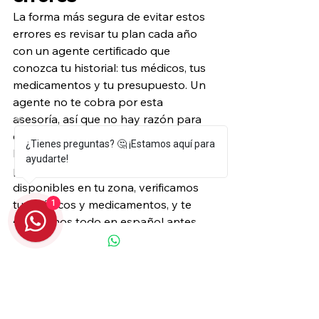
La forma más segura de evitar estos 
errores es revisar tu plan cada año 
con un agente certificado que 
conozca tu historial: tus médicos, tus 
medicamentos y tu presupuesto. Un 
agente no te cobra por esta 
asesoría, así que no hay razón para 
decidir a ciegas.
¿Tienes preguntas? 🤔 ¡Estamos aquí para
En Trimino Insurance revisamos tu 
ayudarte!
plan actual contra las opciones 
disponibles en tu zona, verificamos 
tus médicos y medicamentos, y te 
1
explicamos todo en español antes 
de que decidas.
Llámanos al (786) 487-5675 antes de 
que termine el período de inscripción.