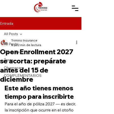
Entrada
All Posts
Trimino Insurance
All Posts
8 jul
2 min de lectura
Open Enrollment 2027
Medicare
se acorta: prepárate
Taxes
Obamacare
antes del 15 de
COMPLEMENTARIOS
diciembre
Este año tienes menos 
tiempo para inscribirte
Para el año de póliza 2027 — es decir, 
la inscripción que ocurre en el otoño 