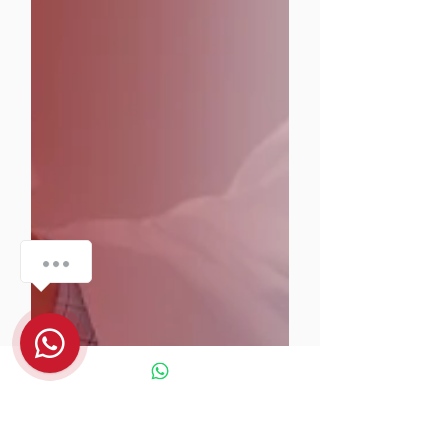
¿Tienes preguntas? 🤔 ¡Estamos aquí para
ayudarte!
1