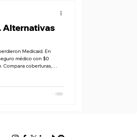
. Alternativas
5
perdieron Medicaid. En
n seguro médico con $0
. Compara coberturas,
ayuda gratuita de Trimino