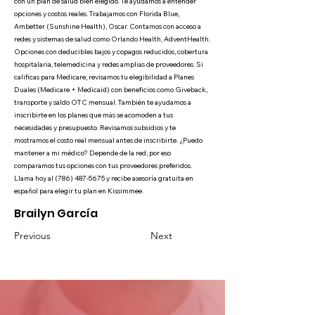
con un plan de salud bien elegido. Te ayudamos a entender
opciones y costos reales. Trabajamos con Florida Blue,
Ambetter (Sunshine Health), Oscar. Contamos con acceso a
redes y sistemas de salud como Orlando Health, AdventHealth.
Opciones con deducibles bajos y copagos reducidos, cobertura
hospitalaria, telemedicina y redes amplias de proveedores. Si
calificas para Medicare, revisamos tu elegibilidad a Planes
Duales (Medicare + Medicaid) con beneficios como Giveback,
transporte y saldo OTC mensual. También te ayudamos a
inscribirte en los planes que más se acomoden a tus
necesidades y presupuesto. Revisamos subsidios y te
mostramos el costo real mensual antes de inscribirte. ¿Puedo
mantener a mi médico? Depende de la red; por eso
comparamos tus opciones con tus proveedores preferidos.
Llama hoy al
(786) 487-5675
y recibe asesoría gratuita en
español para elegir tu plan en Kissimmee.
Brailyn García
Previous
Next