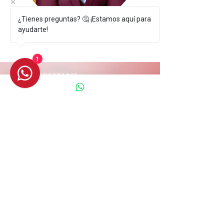
¿Tienes preguntas? 🤔 ¡Estamos aquí para
ayudarte!
Brailyn García
AGENTE DE SEGUROS
1
TRIMINO INSURANCE
PONTE EN
CONTACTO
¡No esperes más para obtener el mejor asesoramiento en
seguros de Salud, Vida, Seguros Dentales, Visión,
Obamacare o Medicare! Contacta hoy mismo a Trimino
Insurance para encontrar la póliza de seguros adecuada
que se adapte perfectamente a tus necesidades.
Nombre