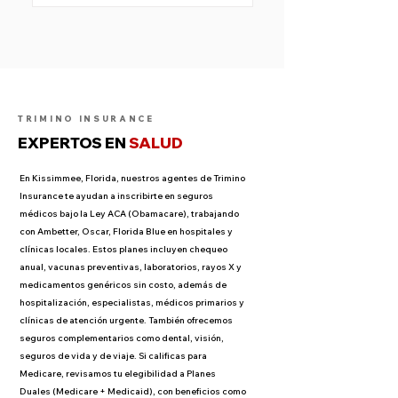
cubierta por tu seguro bajo la Ley ACA si tienes
síntomas. Laboratorios como Quest y LabCorp suelen
aceptarla. El tratamiento, con medicamentos como
amoxicilina y omeprazol, también está cubierto en
muchos planes. Trimino Insurance te ayuda a confirmar
si estás cubierto y cómo acceder al servicio sin
complicaciones.
TRIMINO INSURANCE
EXPERTOS EN
SALUD
En Kissimmee, Florida, nuestros agentes de Trimino
Insurance te ayudan a inscribirte en seguros
médicos bajo la Ley ACA (Obamacare), trabajando
con Ambetter, Oscar, Florida Blue en hospitales y
clínicas locales. Estos planes incluyen chequeo
anual, vacunas preventivas, laboratorios, rayos X y
medicamentos genéricos sin costo, además de
hospitalización, especialistas, médicos primarios y
clínicas de atención urgente. También ofrecemos
seguros complementarios como dental, visión,
seguros de vida y de viaje. Si calificas para
Medicare, revisamos tu elegibilidad a Planes
Duales (Medicare + Medicaid), con beneficios como