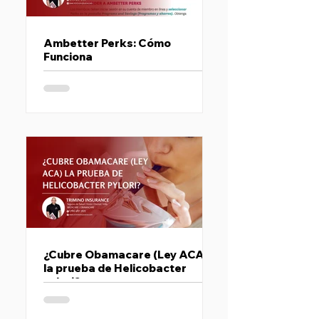
Ambetter Perks: Cómo
Funciona
Descubre qué es Ambetter Perks, cómo funciona y qué
beneficios pueden aprovechar los miembros de
Ambetter en Florida, Texas, Kentucky y Carolina del
Norte. En esta guía te explicamos cómo acceder al
programa, qué tipo de descuentos ofrece y por qué
puede ser un valor adicional dentro de tu plan de salud.
¿Cubre Obamacare (Ley ACA)
la prueba de Helicobacter
pylori?
La prueba para detectar Helicobacter pylori, bacteria
causante de úlceras y problemas digestivos, puede estar