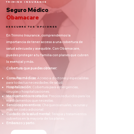
TRIMINO INSURANCE
Seguro Médico
Obamacare
DESCUBRE TUS OPCIONES
En Trimino Insurance, comprendemos la
importancia de tener acceso a una cobertura de
salud adecuada y asequible. Con Obamacare,
puedes proteger a tu familia con planes que cubren
lo esencial y más.
Cobertura que puedes obtener:
Consultas médicas:
Acceso a doctores y especialistas
para todas tus necesidades de salud.
Hospitalización:
Cobertura para emergencias,
cirugías y hospitalizaciones.
Medicamentos recetados:
Precios reducidos para los
medicamentos que necesitas.
Servicios preventivos:
Chequeos anuales, vacunas y
más, sin costo adicional.
Cuidado de la salud mental:
Terapia y tratamientos
cubiertos en la mayoría de los planes.
Embarazo y parto.