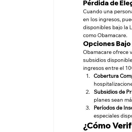
Pérdida de Ele
Cuando una persona 
en los ingresos, pu
disponibles bajo la
como Obamacare.
Opciones Baj
Obamacare ofrece va
subsidios disponible
ingresos entre el 10
Cobertura Com
hospitalizacion
Subsidios de P
planes sean má
Períodos de Ins
especiales disp
¿Cómo Verifi