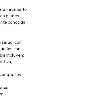
 a un aumento 
os planes 
ente conocida 
 salud, con 
uellos con 
ios incluyen:
ntiva, 
cer que los 
ones 
ra.