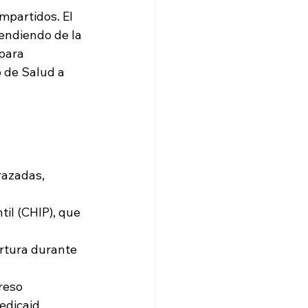
mpartidos. El 
endiendo de la 
para 
 de Salud a 
razadas, 
il (CHIP), que 
ertura durante 
reso 
edicaid.