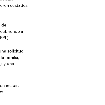
ieren cuidados 
 de 
 cubriendo a 
FPL).
na solicitud, 
a familia, 
, y una 
n incluir:
os.