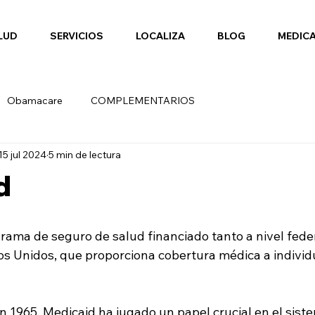
LUD
SERVICIOS
LOCALIZA
BLOG
MEDIC
Obamacare
COMPLEMENTARIOS
15 jul 2024
5 min de lectura
d
rama de seguro de salud financiado tanto a nivel fede
os Unidos, que proporciona cobertura médica a individu
n 1965, Medicaid ha jugado un papel crucial en el sist