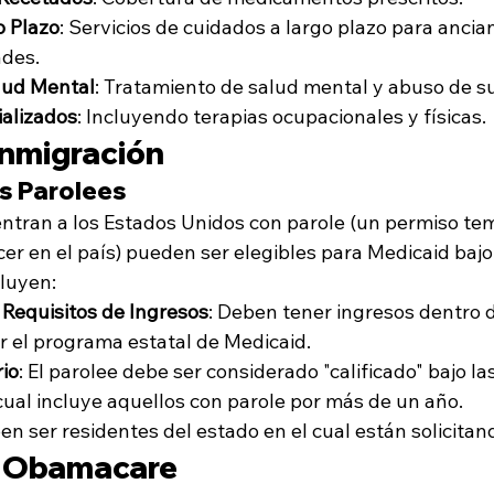
o Plazo
: Servicios de cuidados a largo plazo para ancia
ades.
lud Mental
: Tratamiento de salud mental y abuso de s
ializados
: Incluyendo terapias ocupacionales y físicas.
Inmigración
s Parolees
entran a los Estados Unidos con parole (un permiso te
r en el país) pueden ser elegibles para Medicaid bajo 
cluyen:
 Requisitos de Ingresos
: Deben tener ingresos dentro de
r el programa estatal de Medicaid.
io
: El parolee debe ser considerado "calificado" bajo la
 cual incluye aquellos con parole por más de un año.
en ser residentes del estado en el cual están solicita
a Obamacare