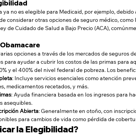
gibilidad
ya no es elegible para Medicaid, por ejemplo, debido
ede considerar otras opciones de seguro médico, como l
 Ley de Cuidado de Salud a Bajo Precio (ACA), comúnm
o Obamacare
rias opciones a través de los mercados de seguros de
s para ayudar a cubrir los costos de las primas para aq
0% y el 400% del nivel federal de pobreza. Los benefic
pleta
: Incluye servicios esenciales como atención preve
es, medicamentos recetados, y más.
rimas
: Ayuda financiera basada en los ingresos para ha
s asequibles.
cripción Abierta
: Generalmente en otoño, con inscripci
onibles para cambios de vida como pérdida de cobertu
car la Elegibilidad?