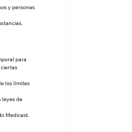
nos y personas 
ustancias.
mporal para 
ciertas 
 los límites 
s leyes de 
ndo Medicaid.