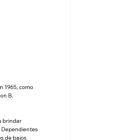
en 1965, como 
on B. 
 brindar 
os Dependientes 
s de bajos 