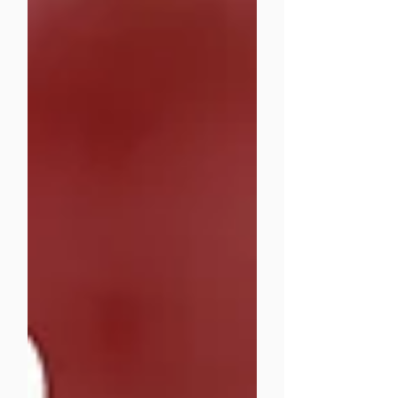
qué cubre tu plan, quién califica, cómo
funcionan los subsidios y recibe
asesoría gratuita con Trimino Insurance
para obtener el mejor seguro médico
en Florida y otros estados.